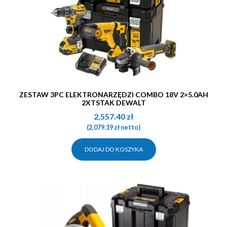
ZESTAW 3PC ELEKTRONARZĘDZI COMBO 18V 2×5.0AH
2XTSTAK DEWALT
2,557.40
zł
(
2,079.19
zł
netto)
DODAJ DO KOSZYKA