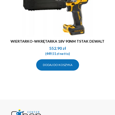
WIERTARKO-WKRĘTARKA 18V 90NM TSTAK DEWALT
552.90
zł
(
449.51
zł
netto)
DODAJ DO KOSZYKA