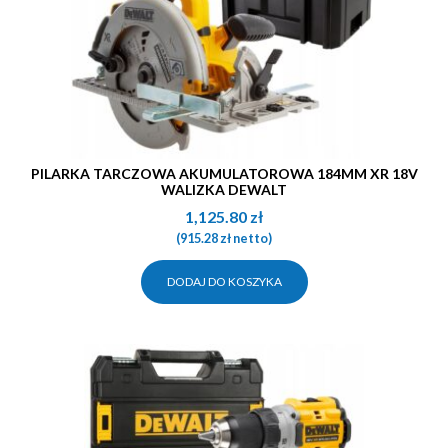
PILARKA TARCZOWA AKUMULATOROWA 184MM XR 18V
WALIZKA DEWALT
1,125.80
zł
(
915.28
zł
netto)
DODAJ DO KOSZYKA