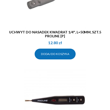
UCHWYT DO NASADEK KWADRAT 1/4″, L=50MM, SZT.5
PROLINE [P]
12.80
zł
DODAJ DO KOSZYKA