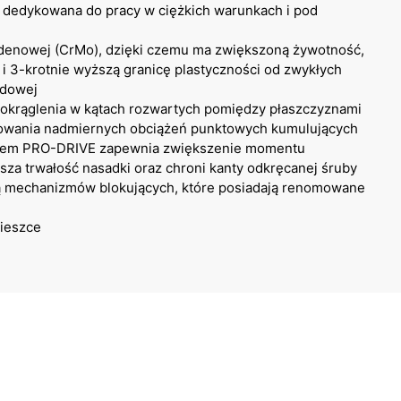
 dedykowana do pracy w ciężkich warunkach i pod
denowej (CrMo), dzięki czemu ma zwiększoną żywotność,
 i 3-krotnie wyższą granicę plastyczności od zwykłych
adowej
okrąglenia w kątach rozwartych pomiędzy płaszczyznami
lowania nadmiernych obciążeń punktowych kumulujących
stem PRO-DRIVE zapewnia zwiększenie momentu
sza trwałość nasadki oraz chroni kanty odkręcanej śruby
ą mechanizmów blokujących, które posiadają renomowane
ieszce