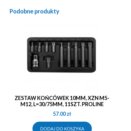
Podobne produkty
ZESTAW KOŃCÓWEK 10MM, XZN M5-
M12, L=30/75MM, 11SZT. PROLINE
57.00
zł
DODAJ DO KOSZYKA