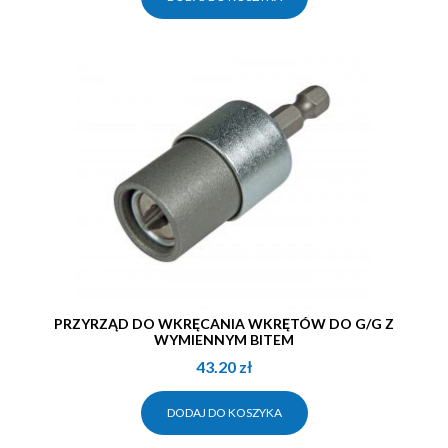
PRZYRZĄD DO WKRĘCANIA WKRĘTÓW DO G/G Z
WYMIENNYM BITEM
43.20
zł
DODAJ DO KOSZYKA