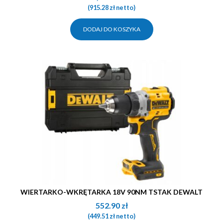
(
915.28
zł
netto)
DODAJ DO KOSZYKA
WIERTARKO-WKRĘTARKA 18V 90NM TSTAK DEWALT
552.90
zł
(
449.51
zł
netto)