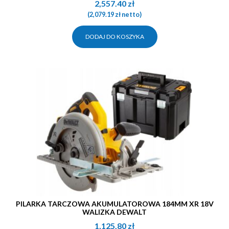
2,557.40
zł
(
2,079.19
zł
netto)
DODAJ DO KOSZYKA
PILARKA TARCZOWA AKUMULATOROWA 184MM XR 18V
WALIZKA DEWALT
1,125.80
zł