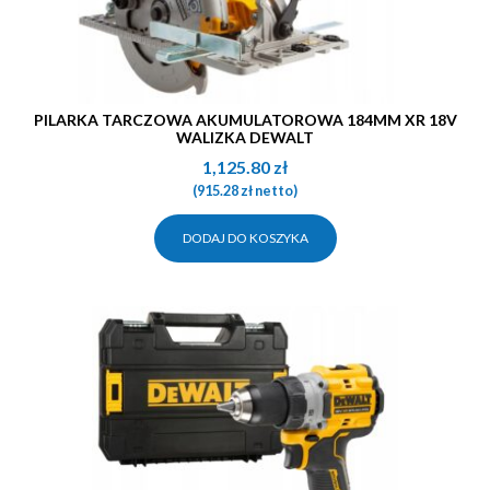
PILARKA TARCZOWA AKUMULATOROWA 184MM XR 18V
WALIZKA DEWALT
1,125.80
zł
(
915.28
zł
netto)
DODAJ DO KOSZYKA