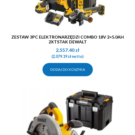
ZESTAW 3PC ELEKTRONARZĘDZI COMBO 18V 2×5.0AH
2XTSTAK DEWALT
2,557.40
zł
(
2,079.19
zł
netto)
DODAJ DO KOSZYKA