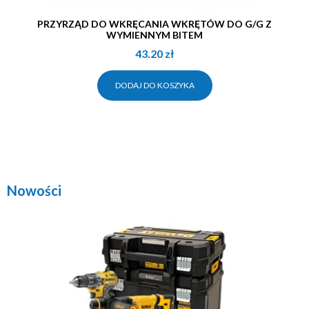
PRZYRZĄD DO WKRĘCANIA WKRĘTÓW DO G/G Z
WYMIENNYM BITEM
43.20
zł
DODAJ DO KOSZYKA
Nowości