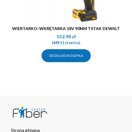
WIERTARKO-WKRĘTARKA 18V 90NM TSTAK DEWALT
552.90
zł
(
449.51
zł
netto)
DODAJ DO KOSZYKA
Strona główna