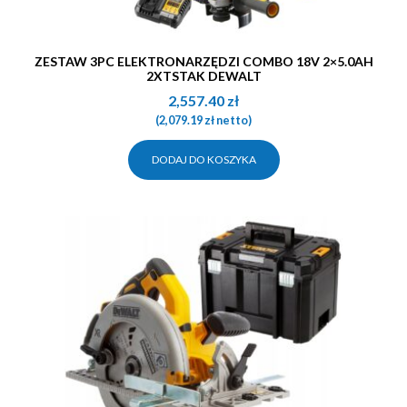
ZESTAW 3PC ELEKTRONARZĘDZI COMBO 18V 2×5.0AH
2XTSTAK DEWALT
2,557.40
zł
(
2,079.19
zł
netto)
DODAJ DO KOSZYKA