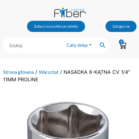
Zobacz wszystkie produkty
Zaloguj się
0
Cały sklep
Strona główna
/
Warsztat
/ NASADKA 6-KĄTNA CV 1/4″
11MM PROLINE