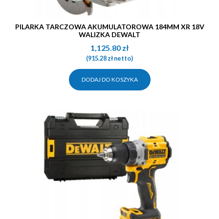
PILARKA TARCZOWA AKUMULATOROWA 184MM XR 18V
WALIZKA DEWALT
1,125.80
zł
(
915.28
zł
netto)
DODAJ DO KOSZYKA