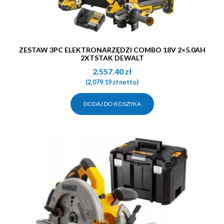
ZESTAW 3PC ELEKTRONARZĘDZI COMBO 18V 2×5.0AH
2XTSTAK DEWALT
2,557.40
zł
(
2,079.19
zł
netto)
DODAJ DO KOSZYKA