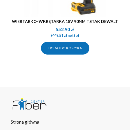
WIERTARKO-WKRĘTARKA 18V 90NM TSTAK DEWALT
552.90
zł
(
449.51
zł
netto)
DODAJ DO KOSZYKA
Strona główna