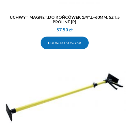
UCHWYT MAGNET.DO KOŃCÓWEK 1/4″,L=60MM, SZT.5
PROLINE [P]
57.50
zł
DODAJ DO KOSZYKA