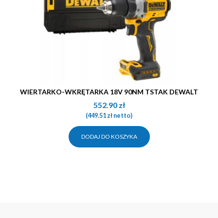
WIERTARKO-WKRĘTARKA 18V 90NM TSTAK DEWALT
552.90
zł
(
449.51
zł
netto)
DODAJ DO KOSZYKA