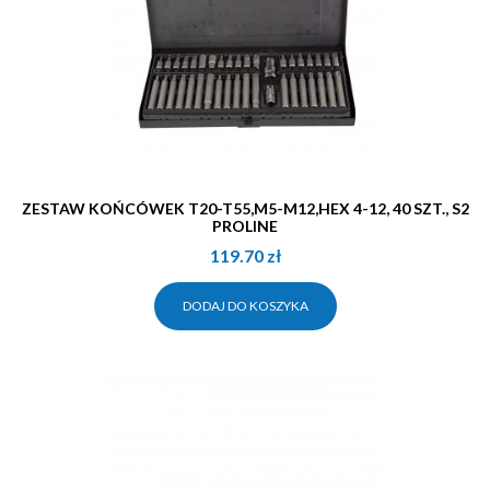
ZESTAW KOŃCÓWEK T20-T55,M5-M12,HEX 4-12, 40 SZT., S2
PROLINE
119.70
zł
DODAJ DO KOSZYKA