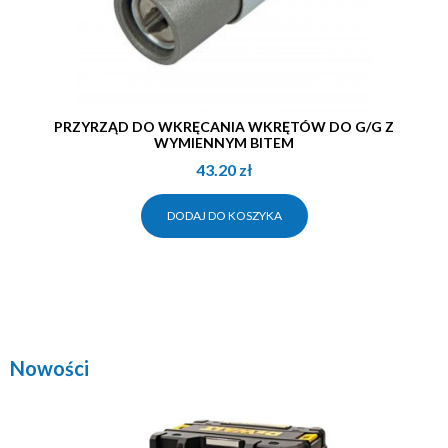
PRZYRZĄD DO WKRĘCANIA WKRĘTÓW DO G/G Z
WYMIENNYM BITEM
43.20
zł
DODAJ DO KOSZYKA
Nowości