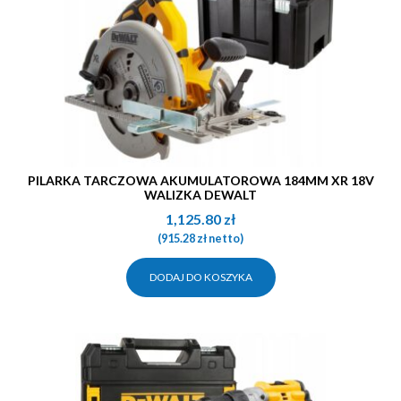
PILARKA TARCZOWA AKUMULATOROWA 184MM XR 18V
WALIZKA DEWALT
1,125.80
zł
(
915.28
zł
netto)
DODAJ DO KOSZYKA