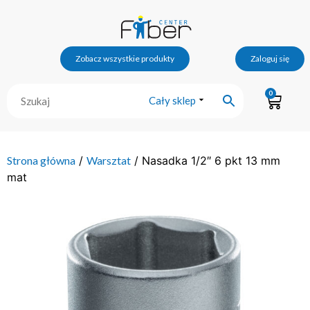
Zobacz wszystkie produkty
Zaloguj się
0
Cały sklep
Strona główna
/
Warsztat
/ Nasadka 1/2″ 6 pkt 13 mm
mat