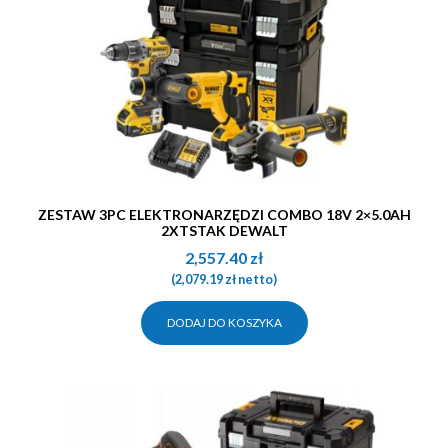
ZESTAW 3PC ELEKTRONARZĘDZI COMBO 18V 2×5.0AH
2XTSTAK DEWALT
2,557.40
zł
(
2,079.19
zł
netto)
DODAJ DO KOSZYKA