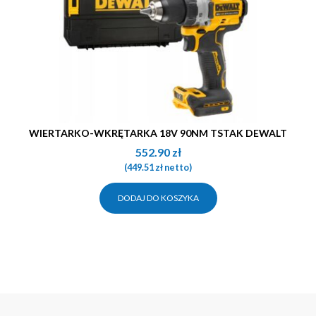
WIERTARKO-WKRĘTARKA 18V 90NM TSTAK DEWALT
552.90
zł
(
449.51
zł
netto)
DODAJ DO KOSZYKA