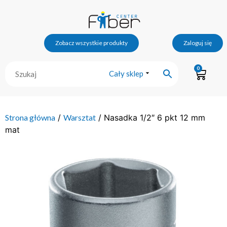
Zobacz wszystkie produkty
Zaloguj się
0
Cały sklep
Strona główna
/
Warsztat
/ Nasadka 1/2″ 6 pkt 12 mm
mat