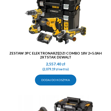
ZESTAW 3PC ELEKTRONARZĘDZI COMBO 18V 2×5.0AH
2XTSTAK DEWALT
2,557.40
zł
(
2,079.19
zł
netto)
DODAJ DO KOSZYKA