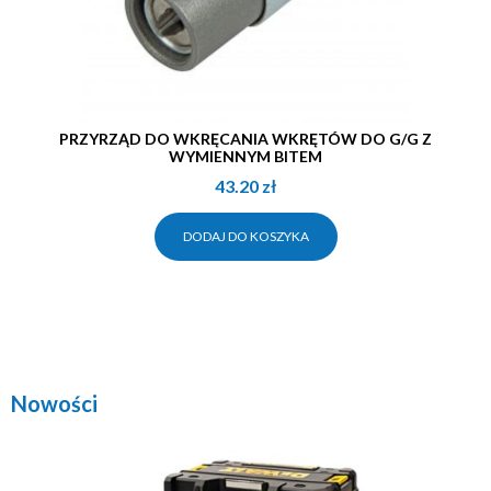
PRZYRZĄD DO WKRĘCANIA WKRĘTÓW DO G/G Z
WYMIENNYM BITEM
43.20
zł
DODAJ DO KOSZYKA
Nowości