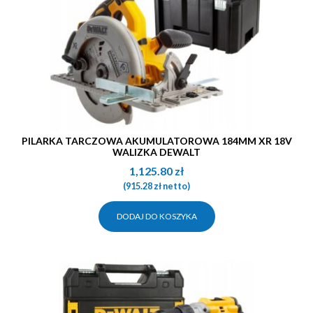
PILARKA TARCZOWA AKUMULATOROWA 184MM XR 18V
WALIZKA DEWALT
1,125.80
zł
(
915.28
zł
netto)
DODAJ DO KOSZYKA