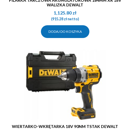
PILARKA TARCZOWA AKUMULATOROWA 184MM XR 18V
WALIZKA DEWALT
1,125.80
zł
(
915.28
zł
netto)
DODAJ DO KOSZYKA
WIERTARKO-WKRĘTARKA 18V 90NM TSTAK DEWALT