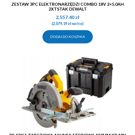
ZESTAW 3PC ELEKTRONARZĘDZI COMBO 18V 2×5.0AH
2XTSTAK DEWALT
2,557.40
zł
(
2,079.19
zł
netto)
DODAJ DO KOSZYKA