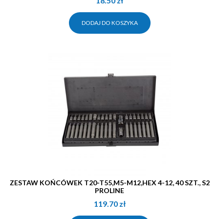
18.50
zł
DODAJ DO KOSZYKA
ZESTAW KOŃCÓWEK T20-T55,M5-M12,HEX 4-12, 40 SZT., S2
PROLINE
119.70
zł