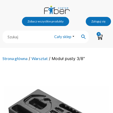
Zobacz wszystkie produkty
Zaloguj się
0
Cały sklep
Strona główna
/
Warsztat
/ Moduł pusty 3/8″