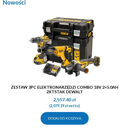
Nowości
ZESTAW 3PC ELEKTRONARZĘDZI COMBO 18V 2×5.0AH
2XTSTAK DEWALT
2,557.40
zł
(
2,079.19
zł
netto)
DODAJ DO KOSZYKA