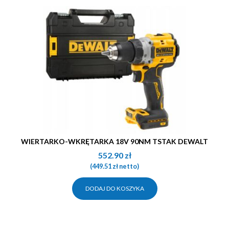
WIERTARKO-WKRĘTARKA 18V 90NM TSTAK DEWALT
552.90
zł
(
449.51
zł
netto)
DODAJ DO KOSZYKA