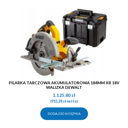
PILARKA TARCZOWA AKUMULATOROWA 184MM XR 18V
WALIZKA DEWALT
1,125.80
zł
(
915.28
zł
netto)
DODAJ DO KOSZYKA