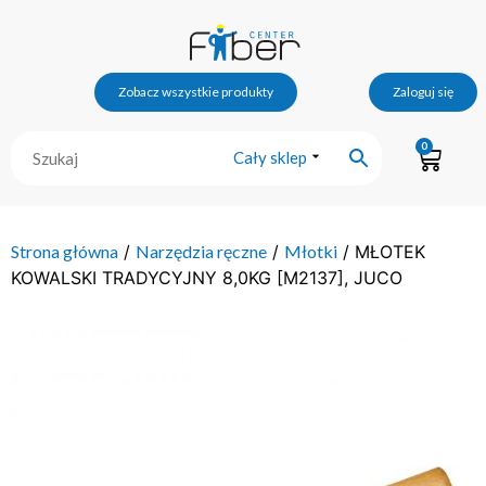
Zobacz wszystkie produkty
Zaloguj się
0
Cały sklep
Strona główna
/
Narzędzia ręczne
/
Młotki
/ MŁOTEK
KOWALSKI TRADYCYJNY 8,0KG [M2137], JUCO