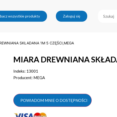
bacz wszystkie produkty
Zaloguj się
DREWNIANA SKŁADANA 1M 5 CZĘŚCI,MEGA
MIARA DREWNIANA SKŁADA
Indeks: 13001
Producent: MEGA
POWIADOM MNIE O DOSTĘPNOŚCI