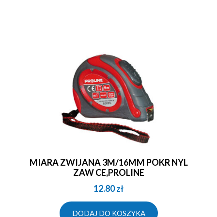
MIARA ZWIJANA 3M/16MM POKR NYL
ZAW CE,PROLINE
12.80
zł
DODAJ DO KOSZYKA