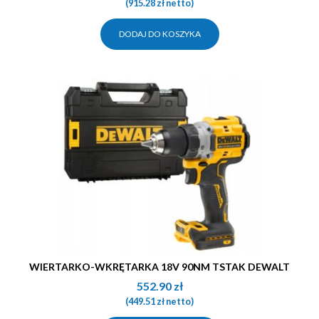
(
915.28
zł
netto)
DODAJ DO KOSZYKA
WIERTARKO-WKRĘTARKA 18V 90NM TSTAK DEWALT
552.90
zł
(
449.51
zł
netto)