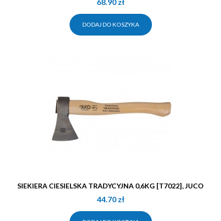
68.90
zł
DODAJ DO KOSZYKA
SIEKIERA CIESIELSKA TRADYCYJNA 0,6KG [T7022], JUCO
44.70
zł