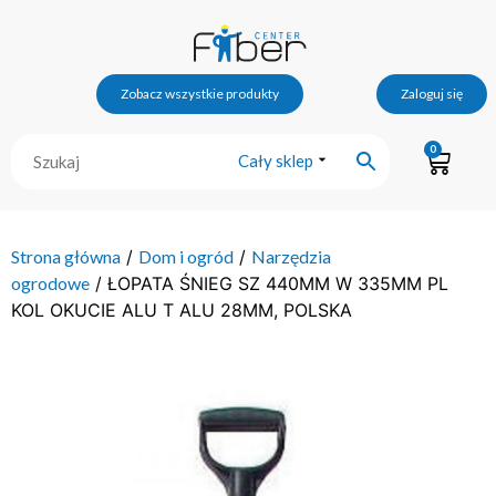
Zobacz wszystkie produkty
Zaloguj się
0
Cały sklep
Strona główna
/
Dom i ogród
/
Narzędzia
ogrodowe
/ ŁOPATA ŚNIEG SZ 440MM W 335MM PL
KOL OKUCIE ALU T ALU 28MM, POLSKA