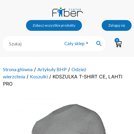
Zobacz wszystkie produkty
Zaloguj się
0
Cały sklep
Strona główna
/
Artykuły BHP
/
Odzież
wierzchnia
/
Koszulki
/ KOSZULKA T-SHIRT CE, LAHTI
PRO