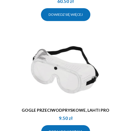
60.50
zł
DOWIEDZ SIĘ WIĘCEJ
GOGLE PRZECIWODPRYSKOWE, LAHTI PRO
9.50
zł