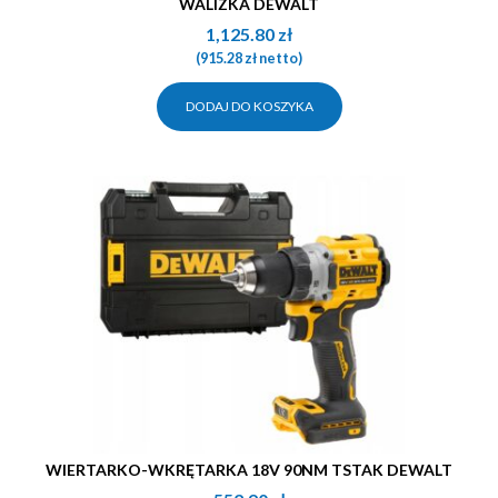
WALIZKA DEWALT
1,125.80
zł
(
915.28
zł
netto)
DODAJ DO KOSZYKA
WIERTARKO-WKRĘTARKA 18V 90NM TSTAK DEWALT