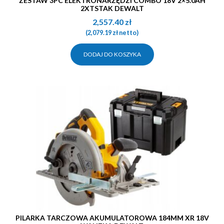
ZESTAW 3PC ELEKTRONARZĘDZI COMBO 18V 2×5.0AH
2XTSTAK DEWALT
2,557.40
zł
(
2,079.19
zł
netto)
DODAJ DO KOSZYKA
PILARKA TARCZOWA AKUMULATOROWA 184MM XR 18V