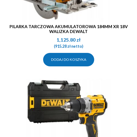
PILARKA TARCZOWA AKUMULATOROWA 184MM XR 18V
WALIZKA DEWALT
1,125.80
zł
(
915.28
zł
netto)
DODAJ DO KOSZYKA