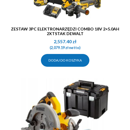
ZESTAW 3PC ELEKTRONARZĘDZI COMBO 18V 2×5.0AH
2XTSTAK DEWALT
2,557.40
zł
(
2,079.19
zł
netto)
DODAJ DO KOSZYKA