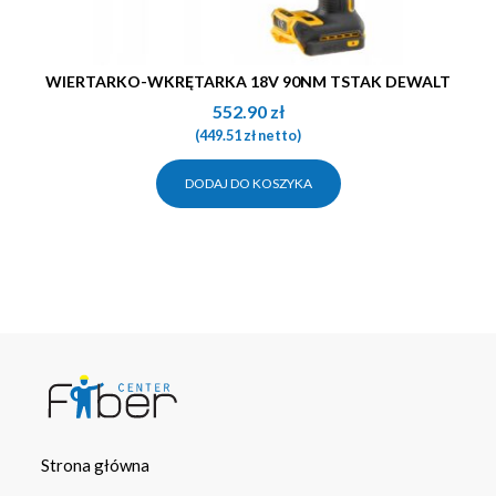
WIERTARKO-WKRĘTARKA 18V 90NM TSTAK DEWALT
552.90
zł
(
449.51
zł
netto)
DODAJ DO KOSZYKA
Strona główna