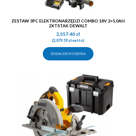
ZESTAW 3PC ELEKTRONARZĘDZI COMBO 18V 2×5.0AH
2XTSTAK DEWALT
2,557.40
zł
(
2,079.19
zł
netto)
DODAJ DO KOSZYKA