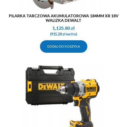
PILARKA TARCZOWA AKUMULATOROWA 184MM XR 18V
WALIZKA DEWALT
1,125.80
zł
(
915.28
zł
netto)
DODAJ DO KOSZYKA