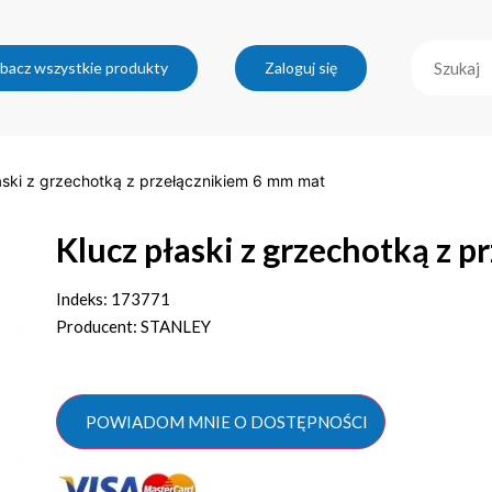
bacz wszystkie produkty
Zaloguj się
aski z grzechotką z przełącznikiem 6 mm mat
Klucz płaski z grzechotką z 
Indeks: 173771
Producent: STANLEY
POWIADOM MNIE O DOSTĘPNOŚCI