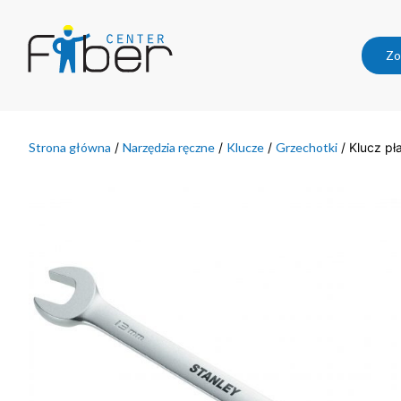
Zo
Strona główna
/
Narzędzia ręczne
/
Klucze
/
Grzechotki
/ Klucz pł