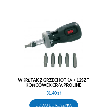
WKRĘTAK Z GRZECHOTKĄ + 12SZT
KOŃCÓWEK CR-V, PROLINE
31.40
zł
DODAJ DO KOSZYKA