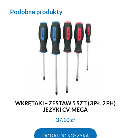
Podobne produkty
WKRĘTAKI – ZESTAW 5 SZT (3 PŁ, 2 PH)
JEŻYKI CV, MEGA
37.10
zł
DODAJ DO KOSZYKA