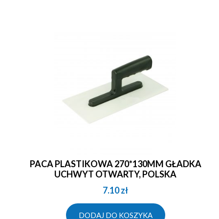
PACA PLASTIKOWA 270*130MM GŁADKA
UCHWYT OTWARTY, POLSKA
7.10
zł
DODAJ DO KOSZYKA