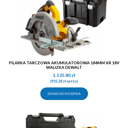
PILARKA TARCZOWA AKUMULATOROWA 184MM XR 18V
WALIZKA DEWALT
1,125.80
zł
(
915.28
zł
netto)
DODAJ DO KOSZYKA