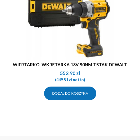
WIERTARKO-WKRĘTARKA 18V 90NM TSTAK DEWALT
552.90
zł
(
449.51
zł
netto)
DODAJ DO KOSZYKA