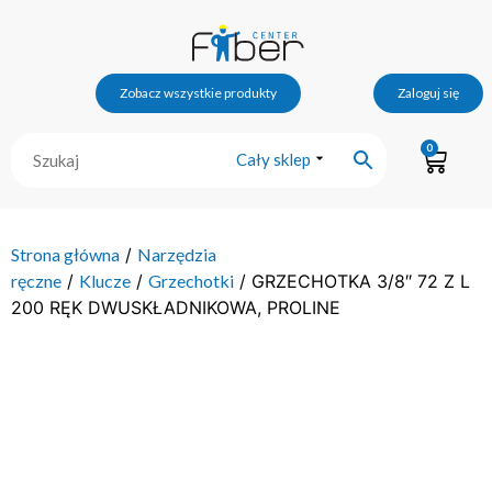
Zobacz wszystkie produkty
Zaloguj się
0
Cały sklep
Strona główna
/
Narzędzia
ręczne
/
Klucze
/
Grzechotki
/ GRZECHOTKA 3/8″ 72 Z L
200 RĘK DWUSKŁADNIKOWA, PROLINE