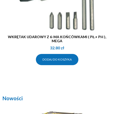
WKRĘTAK UDAROWY Z 6-MA KOŃCÓWKAMI ( PŁ.+ PH ),
MEGA
32.80
zł
DODAJ DO KOSZYKA
Nowości