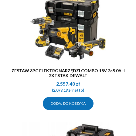
ZESTAW 3PC ELEKTRONARZĘDZI COMBO 18V 2×5.0AH
2XTSTAK DEWALT
2,557.40
zł
(
2,079.19
zł
netto)
DODAJ DO KOSZYKA