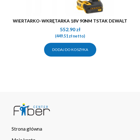
WIERTARKO-WKRĘTARKA 18V 90NM TSTAK DEWALT
552.90
zł
(
449.51
zł
netto)
DODAJ DO KOSZYKA
Strona główna
Moje konto