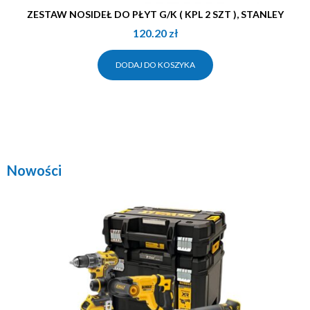
ZESTAW NOSIDEŁ DO PŁYT G/K ( KPL 2 SZT ), STANLEY
120.20
zł
DODAJ DO KOSZYKA
Nowości