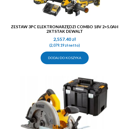
ZESTAW 3PC ELEKTRONARZĘDZI COMBO 18V 2×5.0AH
2XTSTAK DEWALT
2,557.40
zł
(
2,079.19
zł
netto)
DODAJ DO KOSZYKA