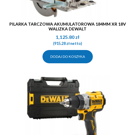
PILARKA TARCZOWA AKUMULATOROWA 184MM XR 18V
WALIZKA DEWALT
1,125.80
zł
(
915.28
zł
netto)
DODAJ DO KOSZYKA