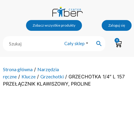
Zobacz wszystkie produkty
Zaloguj się
0
Cały sklep
Strona główna
/
Narzędzia
ręczne
/
Klucze
/
Grzechotki
/ GRZECHOTKA 1/4″ L 157
PRZEŁĄCZNIK KLAWISZOWY, PROLINE