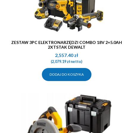
ZESTAW 3PC ELEKTRONARZĘDZI COMBO 18V 2×5.0AH
2XTSTAK DEWALT
2,557.40
zł
(
2,079.19
zł
netto)
DODAJ DO KOSZYKA