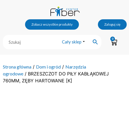
Zobacz wszystkie produkty
Zaloguj się
0
Cały sklep
Strona główna
/
Dom i ogród
/
Narzędzia
ogrodowe
/ BRZESZCZOT DO PIŁY KABŁĄKOWEJ
760MM, ZĘBY HARTOWANE [K]