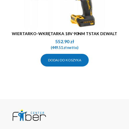
WIERTARKO-WKRĘTARKA 18V 90NM TSTAK DEWALT
552.90
zł
(
449.51
zł
netto)
DODAJ DO KOSZYKA