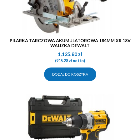
PILARKA TARCZOWA AKUMULATOROWA 184MM XR 18V
WALIZKA DEWALT
1,125.80
zł
(
915.28
zł
netto)
DODAJ DO KOSZYKA