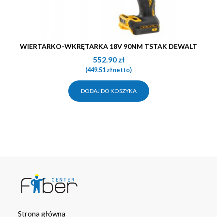
WIERTARKO-WKRĘTARKA 18V 90NM TSTAK DEWALT
552.90
zł
(
449.51
zł
netto)
DODAJ DO KOSZYKA
Strona główna