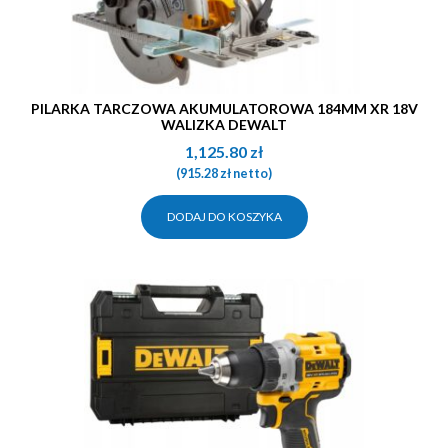
PILARKA TARCZOWA AKUMULATOROWA 184MM XR 18V
WALIZKA DEWALT
1,125.80
zł
(
915.28
zł
netto)
DODAJ DO KOSZYKA