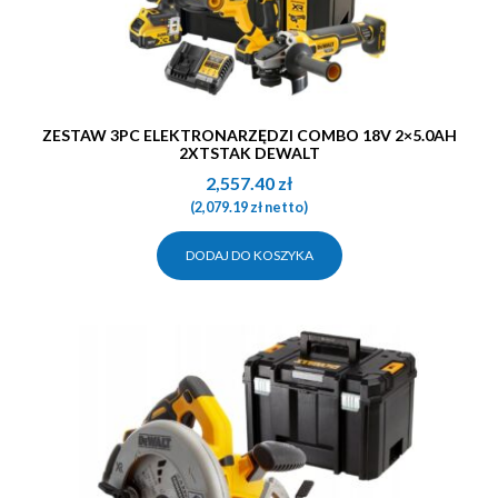
ZESTAW 3PC ELEKTRONARZĘDZI COMBO 18V 2×5.0AH
2XTSTAK DEWALT
2,557.40
zł
(
2,079.19
zł
netto)
DODAJ DO KOSZYKA