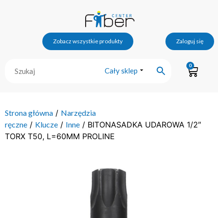
Zobacz wszystkie produkty
Zaloguj się
0
Cały sklep
Strona główna
/
Narzędzia
ręczne
/
Klucze
/
Inne
/ BITONASADKA UDAROWA 1/2″
TORX T50, L=60MM PROLINE