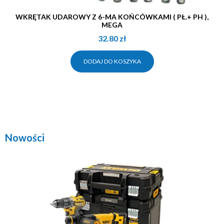
WKRĘTAK UDAROWY Z 6-MA KOŃCÓWKAMI ( PŁ.+ PH ),
MEGA
32.80
zł
DODAJ DO KOSZYKA
Nowości