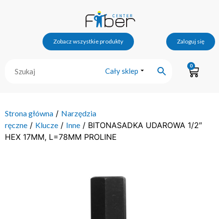
Zobacz wszystkie produkty
Zaloguj się
0
Cały sklep
Strona główna
/
Narzędzia
ręczne
/
Klucze
/
Inne
/ BITONASADKA UDAROWA 1/2″
HEX 17MM, L=78MM PROLINE