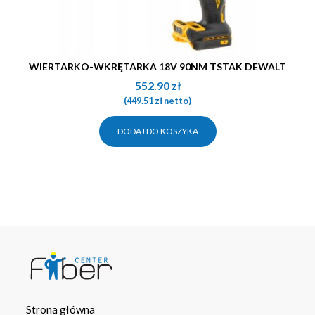
WIERTARKO-WKRĘTARKA 18V 90NM TSTAK DEWALT
552.90
zł
(
449.51
zł
netto)
DODAJ DO KOSZYKA
Strona główna