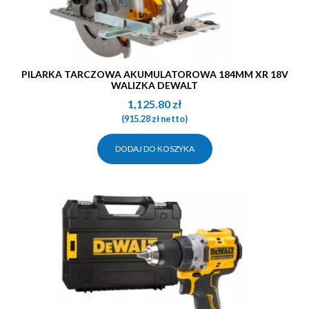
PILARKA TARCZOWA AKUMULATOROWA 184MM XR 18V
WALIZKA DEWALT
1,125.80
zł
(
915.28
zł
netto)
DODAJ DO KOSZYKA