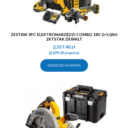
ZESTAW 3PC ELEKTRONARZĘDZI COMBO 18V 2×5.0AH
2XTSTAK DEWALT
2,557.40
zł
(
2,079.19
zł
netto)
DODAJ DO KOSZYKA