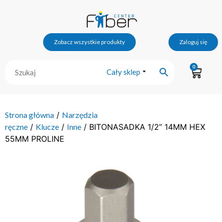
Zobacz wszystkie produkty
Zaloguj się
0
Cały sklep
Strona główna
/
Narzędzia
ręczne
/
Klucze
/
Inne
/ BITONASADKA 1/2” 14MM HEX
55MM PROLINE