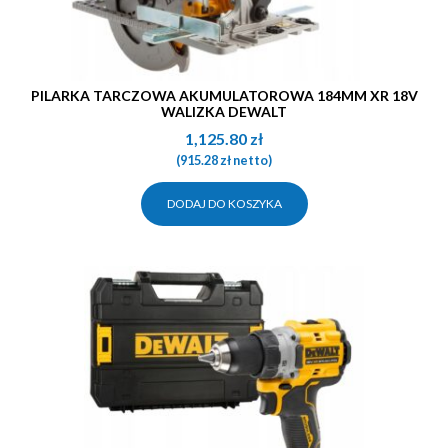
PILARKA TARCZOWA AKUMULATOROWA 184MM XR 18V
WALIZKA DEWALT
1,125.80
zł
(
915.28
zł
netto)
DODAJ DO KOSZYKA