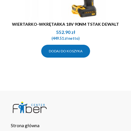
WIERTARKO-WKRĘTARKA 18V 90NM TSTAK DEWALT
552.90
zł
(
449.51
zł
netto)
DODAJ DO KOSZYKA
Strona główna