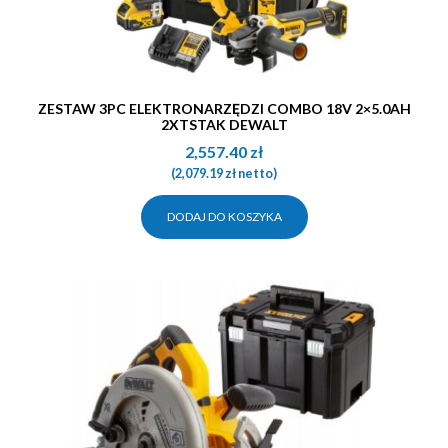
ZESTAW 3PC ELEKTRONARZĘDZI COMBO 18V 2×5.0AH
2XTSTAK DEWALT
2,557.40
zł
(
2,079.19
zł
netto)
DODAJ DO KOSZYKA