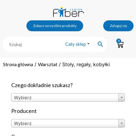
Zobacz wszystkie produkty
Zaloguj się
0
Cały sklep
Strona główna
/
Warsztat
/ Stoły, regały, kobyłki
Czego dokładnie szukasz?
Wybierz
Producent
Wybierz