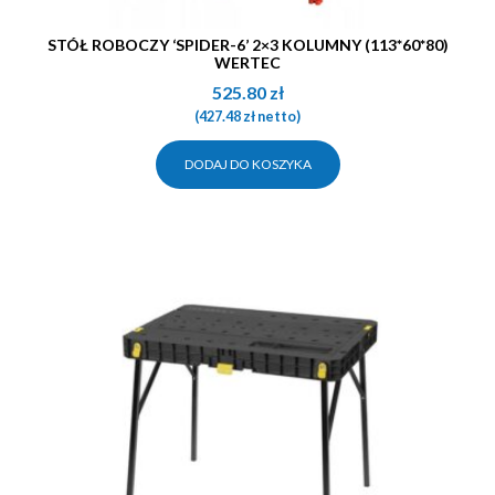
STÓŁ ROBOCZY ‘SPIDER-6’ 2×3 KOLUMNY (113*60*80)
WERTEC
525.80
zł
(
427.48
zł
netto)
DODAJ DO KOSZYKA