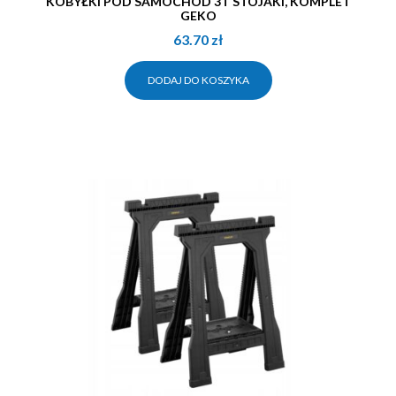
KOBYŁKI POD SAMOCHÓD 3T STOJAKI, KOMPLET
GEKO
63.70
zł
DODAJ DO KOSZYKA