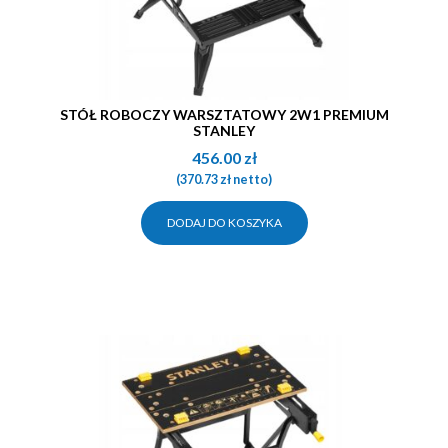
STÓŁ ROBOCZY WARSZTATOWY 2W1 PREMIUM
STANLEY
456.00
zł
(
370.73
zł
netto)
DODAJ DO KOSZYKA