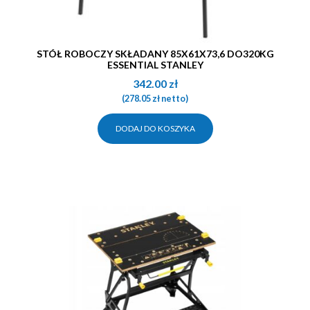
STÓŁ ROBOCZY SKŁADANY 85X61X73,6 DO320KG
ESSENTIAL STANLEY
342.00
zł
(
278.05
zł
netto)
DODAJ DO KOSZYKA