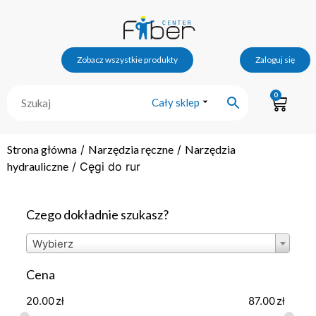
Zobacz wszystkie produkty
Zaloguj się
0
Cały sklep
Strona główna
/
Narzędzia ręczne
/
Narzędzia
hydrauliczne
/ Cęgi do rur
Czego dokładnie szukasz?
Wybierz
Cena
20.00
zł
87.00
zł