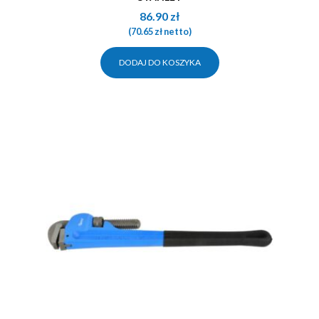
86.90
zł
(
70.65
zł
netto)
DODAJ DO KOSZYKA