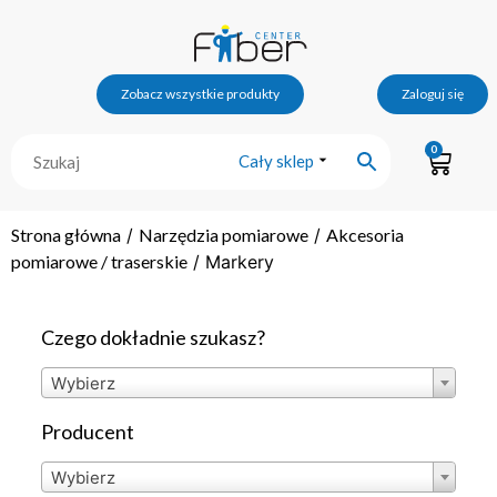
Zobacz wszystkie produkty
Zaloguj się
0
Cały sklep
Strona główna
/
Narzędzia pomiarowe
/
Akcesoria
pomiarowe / traserskie
/ Markery
Czego dokładnie szukasz?
Wybierz
Producent
Wybierz