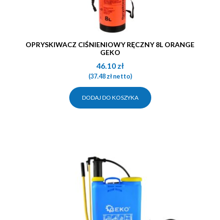
OPRYSKIWACZ CIŚNIENIOWY RĘCZNY 8L ORANGE
GEKO
46.10
zł
(
37.48
zł
netto)
DODAJ DO KOSZYKA