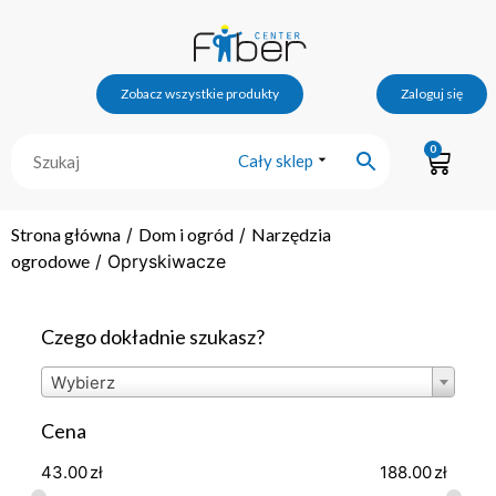
Zobacz wszystkie produkty
Zaloguj się
0
Cały sklep
Strona główna
/
Dom i ogród
/
Narzędzia
ogrodowe
/ Opryskiwacze
Czego dokładnie szukasz?
Wybierz
Cena
43.00
zł
188.00
zł