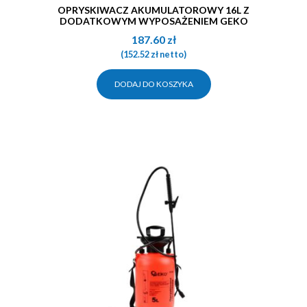
OPRYSKIWACZ AKUMULATOROWY 16L Z
DODATKOWYM WYPOSAŻENIEM GEKO
187.60
zł
(
152.52
zł
netto)
DODAJ DO KOSZYKA