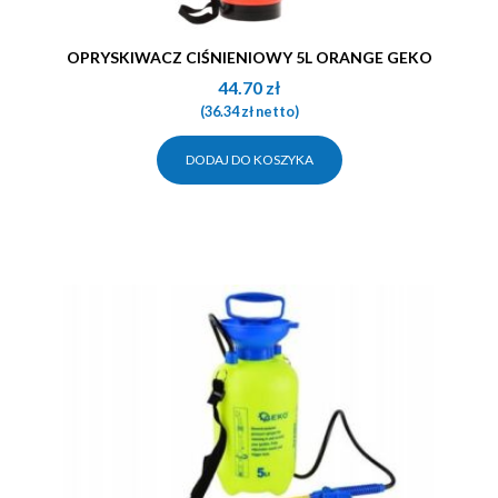
OPRYSKIWACZ CIŚNIENIOWY 5L ORANGE GEKO
44.70
zł
(
36.34
zł
netto)
DODAJ DO KOSZYKA