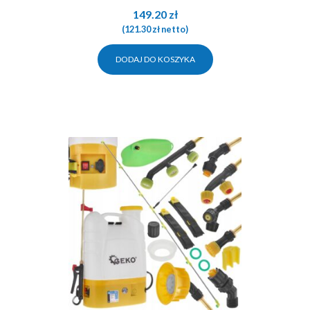
149.20
zł
(
121.30
zł
netto)
DODAJ DO KOSZYKA