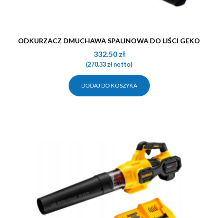
ODKURZACZ DMUCHAWA SPALINOWA DO LIŚCI GEKO
332.50
zł
(
270.33
zł
netto)
DODAJ DO KOSZYKA