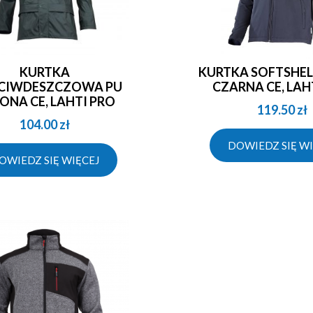
KURTKA
KURTKA SOFTSHELL Z KAPT
CIWDESZCZOWA PU
CZARNA CE, LAH
LONA CE, LAHTI PRO
119.50
zł
104.00
zł
DOWIEDZ SIĘ WI
OWIEDZ SIĘ WIĘCEJ