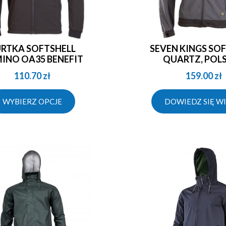
SEVEN KINGS SOFTSHELL
INO OA35 BENEFIT
QUARTZ, POL
110.70
zł
159.00
zł
WYBIERZ OPCJE
DOWIEDZ SIĘ WI