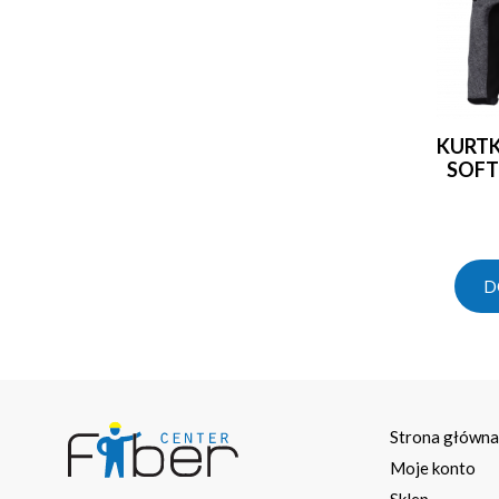
KURTKA SWETER WSTAWKI
SOFT
D
Strona główn
Moje konto
Sklep