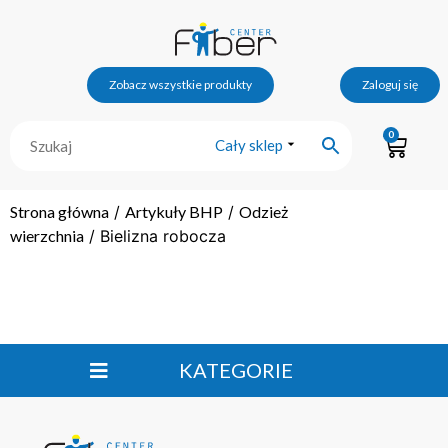
Zobacz wszystkie produkty
Zaloguj się
0
Cały sklep
Strona główna
/
Artykuły BHP
/
Odzież
wierzchnia
/ Bielizna robocza
KATEGORIE