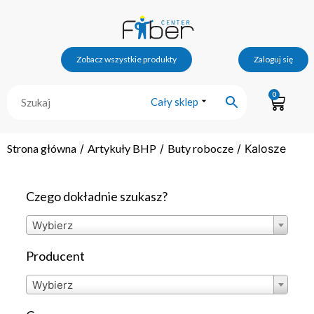
Zobacz wszystkie produkty
Zaloguj się
0
Cały sklep
Strona główna
/
Artykuły BHP
/
Buty robocze
/ Kalosze
Czego dokładnie szukasz?
Wybierz
Producent
Wybierz