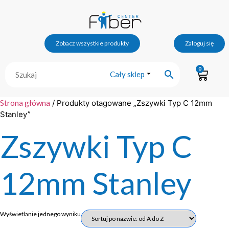
Zobacz wszystkie produkty
Zaloguj się
0
Cały sklep
Strona główna
/ Produkty otagowane „Zszywki Typ C 12mm
Stanley”
Zszywki Typ C
12mm Stanley
Wyświetlanie jednego wyniku