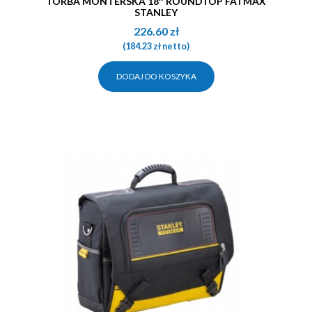
TORBA MONTERSKA 18″ ROUNDTOP FATMAX
STANLEY
226.60
zł
(
184.23
zł
netto)
DODAJ DO KOSZYKA