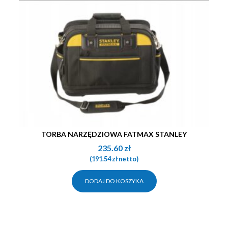
TORBA NARZĘDZIOWA FATMAX STANLEY
235.60
zł
(
191.54
zł
netto)
DODAJ DO KOSZYKA