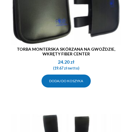
TORBA MONTERSKA SKÓRZANA NA GWOŹDZIE,
WKRĘTY FIBER CENTER
24.20
zł
(
19.67
zł
netto)
DODAJ DO KOSZYKA