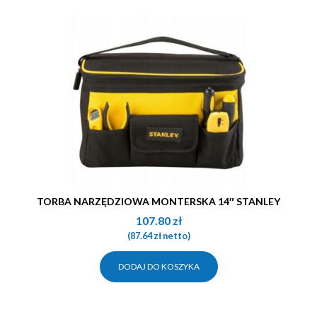
TORBA NARZĘDZIOWA MONTERSKA 14″ STANLEY
107.80
zł
(
87.64
zł
netto)
DODAJ DO KOSZYKA