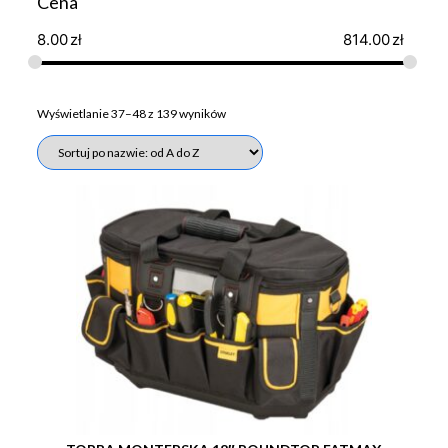
Cena
8.00
zł
814.00
zł
Wyświetlanie 37–48 z 139 wyników