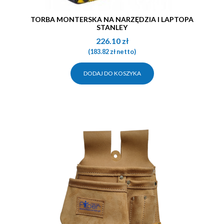
TORBA MONTERSKA NA NARZĘDZIA I LAPTOPA
STANLEY
226.10
zł
(
183.82
zł
netto)
DODAJ DO KOSZYKA