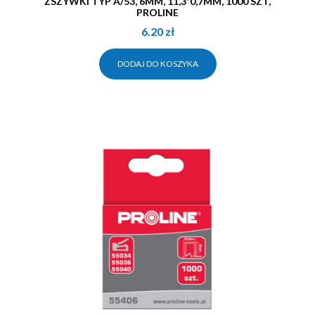
ZSZYWKI TYP A/53, 6MM, 11,3*0,7MM, 1000 SZT,
PROLINE
6.20
zł
DODAJ DO KOSZYKA