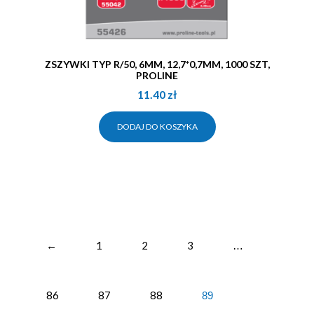
ZSZYWKI TYP R/50, 6MM, 12,7*0,7MM, 1000 SZT,
PROLINE
11.40
zł
DODAJ DO KOSZYKA
←
1
2
3
…
86
87
88
89