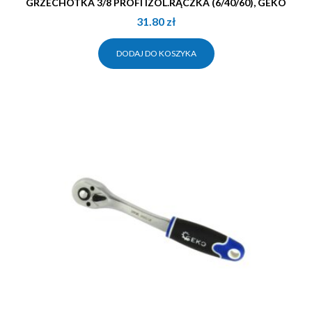
GRZECHOTKA 3/8 PROFI IZOL.RĄCZKA (6/40/60), GEKO
31.80
zł
DODAJ DO KOSZYKA