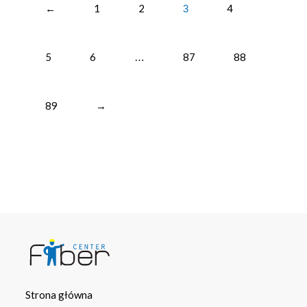
←
1
2
4
3
5
6
87
88
…
89
→
Strona główna