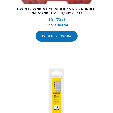
GWINTOWNICA HYDRAULICZNA DO RUR 4EL.,
NARZYNKI 1/2″ – 1,1/4″ GEKO
101.70
zł
(
82.68
zł
netto)
DODAJ DO KOSZYKA