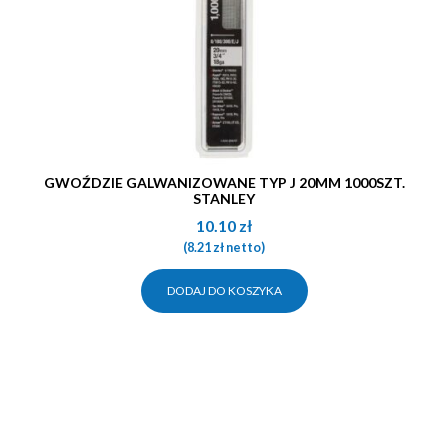
GWOŹDZIE GALWANIZOWANE TYP J 20MM 1000SZT.
STANLEY
10.10
zł
(
8.21
zł
netto)
DODAJ DO KOSZYKA