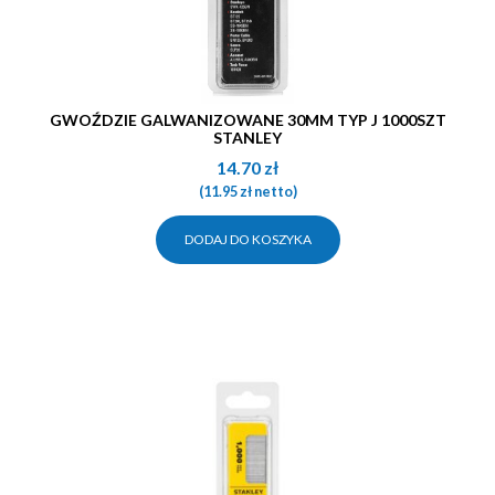
GWOŹDZIE GALWANIZOWANE 30MM TYP J 1000SZT
STANLEY
14.70
zł
(
11.95
zł
netto)
DODAJ DO KOSZYKA