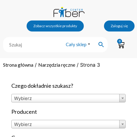
Zobacz wszystkie produkty
Zaloguj się
0
Cały sklep
Strona główna
/
Narzędzia ręczne
/ Strona 3
Czego dokładnie szukasz?
Wybierz
Producent
Wybierz