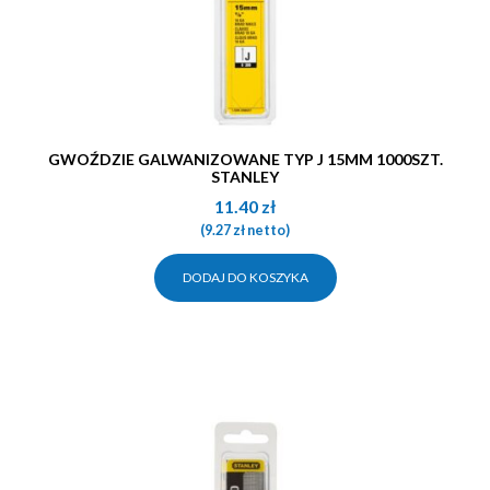
GWOŹDZIE GALWANIZOWANE TYP J 15MM 1000SZT.
STANLEY
11.40
zł
(
9.27
zł
netto)
DODAJ DO KOSZYKA