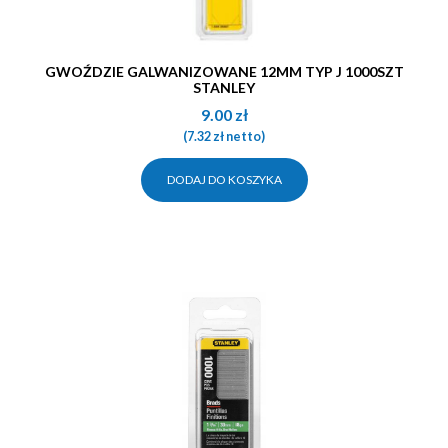
GWOŹDZIE GALWANIZOWANE 12MM TYP J 1000SZT
STANLEY
9.00
zł
(
7.32
zł
netto)
DODAJ DO KOSZYKA